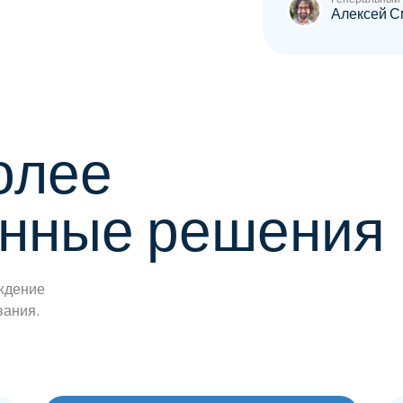
Алексей С
олее
анные решения
ождение
вания.