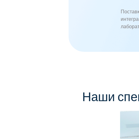
Поставк
интегра
лабора
Наши спе