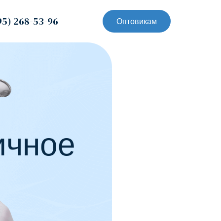
95) 268-53-96
Оптовикам
ичное