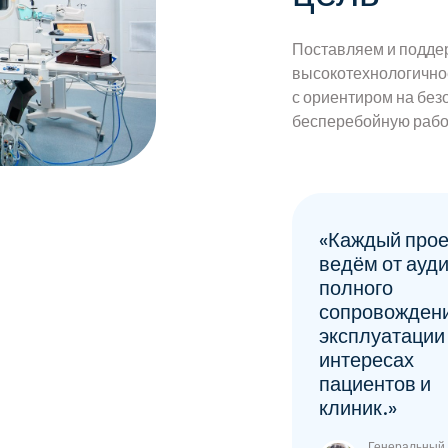
Поставляем и подд
высокотехнологично
с ориентиром на безо
бесперебойную работ
«Каждый прое
ведём от ауди
полного
сопровожден
эксплуатации
интересах
пациентов и
клиник.»
Генеральный 