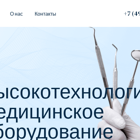
+7 (4
О нас
Контакты
ысокотехнолог
едицинское
борудование