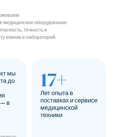
ерживаем
е медицинское оборудование
пасность, точность и
у клиник и лабораторий.
17
+
кт мы
та до
Лет опыта в
ия
поставках и сервисе
 — в
медицинской
техники
директор