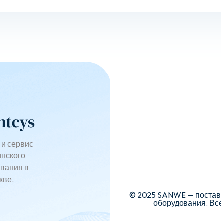
 и сервис
нского
вания в
кве.
© 2025 SANWE — поставк
оборудования. Вс