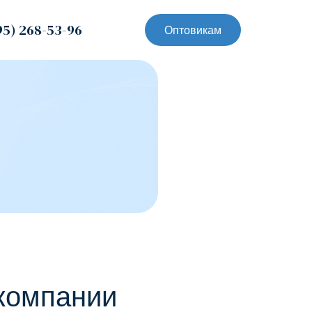
95) 268-53-96
Оптовикам
компании