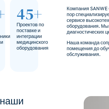
+
45
+
Компания SANWE бы
пор специализируе
сервисе высокоте
Проектов по
оборудования. Мы 
поставке и
диагностических ц
ники
интеграции
ии
медицинского
Наша команда сопр
оборудования
помещения до обуч
обслуживания.
 наши